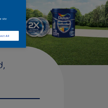
e site
ect All
d,