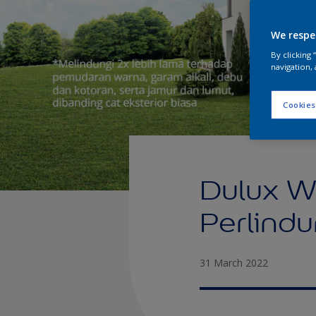
We respe
By clicking
navigation, 
Cookies
Dulux We
Perlind
31 March 2022