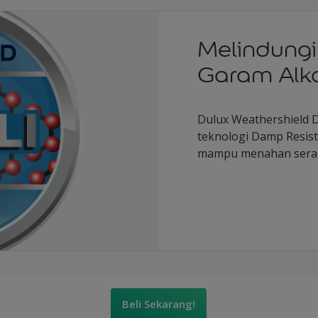
Melindungi
Garam Alka
Dulux Weathershield D
teknologi Damp Resis
mampu menahan seran
Beli Sekarang!