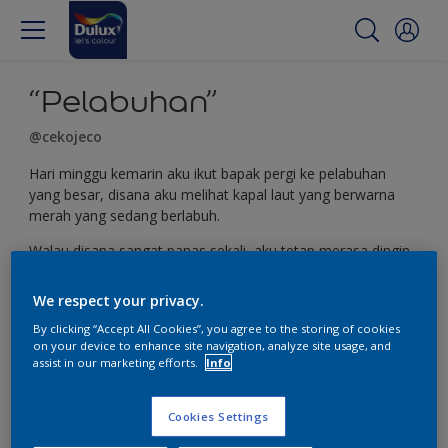
“Pelabuhan”
@cekojeco
Hari minggu kemarin aku ikut bapak pergi ke pelabuhan
yang besar, disana aku melihat kapal laut yang berwarna
merah yang sedang berlabuh.
Walau disana sangat panas sekali, aku tetap merasa dingin
karena bapak membelikanku es buah yang dijual di dekat
sana.
We respect your privacy.
#DuluxMakeItEasy #DuluxFutureArtist
By clicking “Accept All Cookies”, you agree to the storing of cookies
on your device to enhance site navigation, analyze site usage, and
assist in our marketing efforts.
Info
Cookies Settings