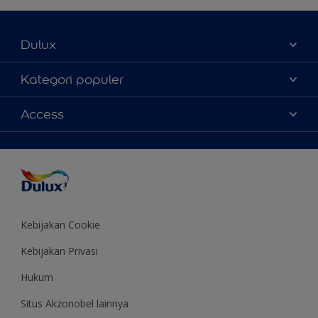
Dulux
Tentang Kami
Kategori populer
Contact us
Warna
Access
Temukan toko
Produk
Sitemap
Aksesibilitas
Inspirasi
Akurasi Warna
Saran Mendekorasi
Colour of the Year
Kebijakan Cookie
Kebijakan Privasi
Hukum
Situs Akzonobel lainnya