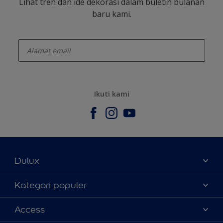
Lihat tren dan ide dekorasi dalam buletin bulanan
baru kami.
enter-your-email
Ikuti kami
Dulux
Tentang Kami
Kategori populer
Contact us
Warna
Access
Temukan toko
Produk