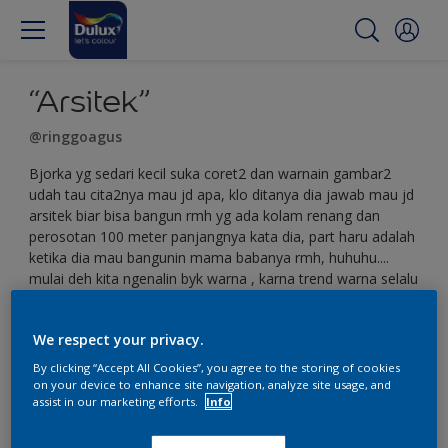
“Arsitek”
@ringgoagus
Bjorka yg sedari kecil suka coret2 dan warnain gambar2
udah tau cita2nya mau jd apa, klo ditanya dia jawab mau jd
arsitek biar bisa bangun rmh yg ada kolam renang dan
perosotan 100 meter panjangnya kata dia, part haru adalah
ketika dia mau bangunin mama babanya rmh, huhuhu....
mulai deh kita ngenalin byk warna , karna trend warna selalu
berubahhhhh.
#DuluxMakeItEasy #DuluxFutureArtist
We respect your privacy.
By clicking “Accept All Cookies”, you agree to the storing of cookies
on your device to enhance site navigation, analyze site usage, and
assist in our marketing efforts.
Info