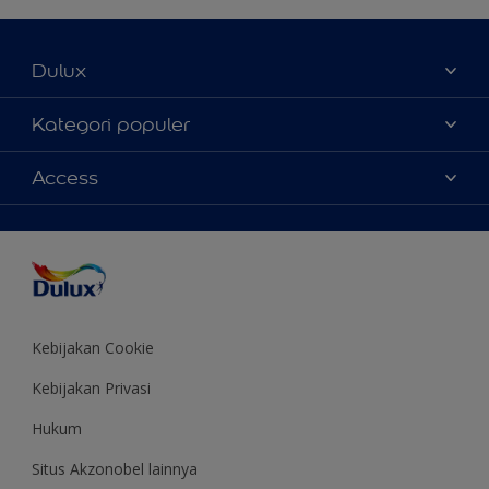
Dulux
Tentang Kami
Kategori populer
Contact us
Warna
Access
Temukan toko
Produk
Sitemap
Aksesibilitas
Inspirasi
Akurasi Warna
Saran Mendekorasi
Colour of the Year
Kebijakan Cookie
Kebijakan Privasi
Hukum
Situs Akzonobel lainnya