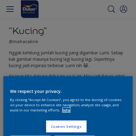
“Kucing”
@mahacakrie
Nggak kehitung jumlah kucing yang digambar Lumi. Setiap
kali gambar maunya kucing lagi kucing lagi. Sepertinya
kucing jadi inspirasi terbesar Lumi nih 😹.
Apapun kita dukung deh kalo soal art. Mau jadi future artist
juga boleh 😻
We respect your privacy.
By clicking “Accept All Cookies”, you agree to the storing of cookies
on your device to enhance site navigation, analyze site usage, and
assist in our marketing efforts.
Info
Cookies Settings