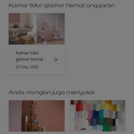
Kamar tidur glamor hemat anggaran
Kamar tidur
glamor hemat
anggaran
22 Sep, 2020
Anda mungkin juga menyukai