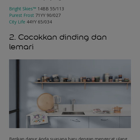
Bright Skies™
14BB 55/113
Purest Frost
71YY 90/027
City Life
44YY 65/034
2. Cocokkan dinding dan
lemari
Berikan dapur Anda suasana baru dengan mengecat ulang