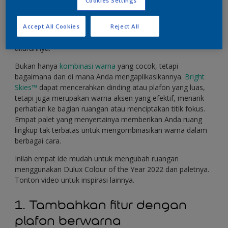
Cookies Settings
langit terbuka langsung ke dalam rumah Anda. Warna ini
juga sangat serbaguna, dapat digunakan dengan empat
palet pelengkap yang berbeda untuk memberikan kesan
Accept All Cookies
Reject All
terang dan luas di ruang secara instan, berapa pun
ukurannya.
Bukan hanya
kombinasi warna
yang cocok, tetapi
bagaimana dan di mana Anda mengaplikasikannya.
Bright
Skies™
dapat mencerahkan dinding atau plafon yang luas,
tetapi juga merupakan warna aksen yang efektif, menarik
perhatian ke bagian ruangan atau menciptakan titik fokus.
Empat palet yang menyertainya memberikan Anda ruang
lingkup tak terbatas untuk mengombinasikan warna dalam
berbagai cara.
Inilah empat ide mudah untuk mengubah ruangan
menggunakan Dulux Colour of the Year 2022 dan paletnya.
Tonton video untuk inspirasi lainnya.
1. Tambahkan fitur dengan
plafon berwarna