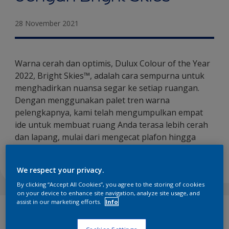
28 November 2021
Warna cerah dan optimis, Dulux Colour of the Year
2022, Bright Skies™, adalah cara sempurna untuk
menghadirkan nuansa segar ke setiap ruangan.
Dengan menggunakan palet tren warna
pelengkapnya, kami telah mengumpulkan empat
ide untuk membuat ruang Anda terasa lebih cerah
dan lapang, mulai dari mengecat plafon hingga
dinding dua warna…
We respect your privacy.
By clicking “Accept All Cookies”, you agree to the storing of cookies
on your device to enhance site navigation, analyze site usage, and
assist in our marketing efforts.
Info
Bright Skies™
,
Dulux Colour of the Year 2022
, adalah biru
muda alami yang menghadirkan nuansa kesegaran dan