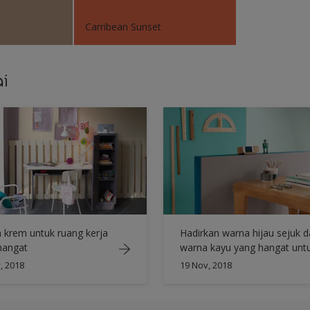
Carribean Sunset
i
 krem untuk ruang kerja
Hadirkan warna hijau sejuk 
hangat
warna kayu yang hangat unt
menginspirasi Anda
, 2018
19 Nov, 2018