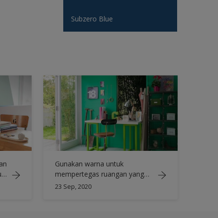
Subzero Blue
dan
Gunakan warna untuk
uk
mempertegas ruangan yang
multi-fungsi
23 Sep, 2020