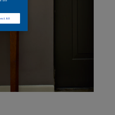
e site
ect All