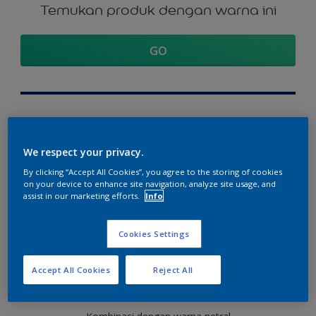
Temukan produk dengan warna ini
GO
Visualisasikan warna ini di rumah
Anda
We respect your privacy.
Telusuri lebih lanjut
By clicking “Accept All Cookies”, you agree to the storing of cookies
on your device to enhance site navigation, analyze site usage, and
Lihat warna ini di aplikasi Dulux Visualizer
assist in our marketing efforts.
Info
Cookies Settings
Bagian kordinasi warna
Accept All Cookies
Reject All