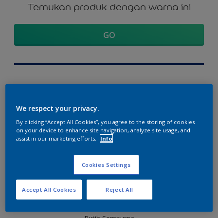
Temukan produk dengan warna ini
GO
Visualisasikan warna ini di rumah
Anda
We respect your privacy.
Telusuri lebih lanjut
By clicking “Accept All Cookies”, you agree to the storing of cookies
Lihat warna ini di aplikasi Dulux Visualizer
on your device to enhance site navigation, analyze site usage, and
assist in our marketing efforts.
Info
Cookies Settings
Bagian kordinasi warna
Accept All Cookies
Reject All