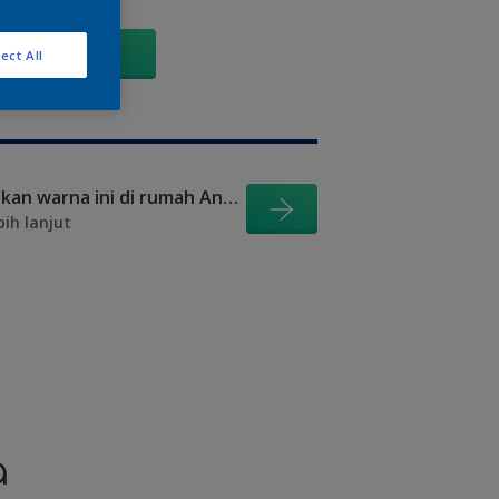
GO
ect All
Visualisasikan warna ini di rumah Anda
bih lanjut
a