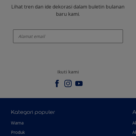
Lihat tren dan ide dekorasi dalam buletin bulanan
baru kami.
enter-your-email
Ikuti kami
Kategori populer
A
Warna
A
Produk
A