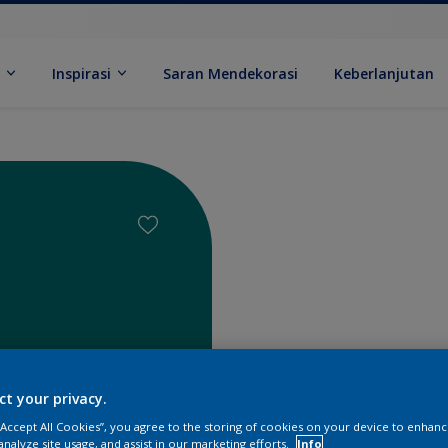
k
Inspirasi
Saran Mendekorasi
Keberlanjutan
ct your privacy.
Temukan 
 “Accept All Cookies”, you agree to the storing of cookies on your device to enhanc
analyze site usage, and assist in our marketing efforts.
Info