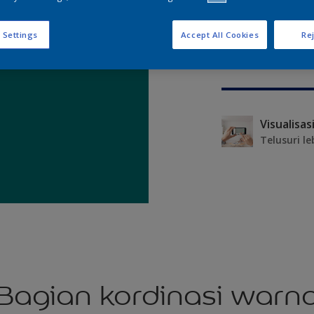
 Settings
Accept All Cookies
Rej
Telusuri le
Bagian kordinasi warn