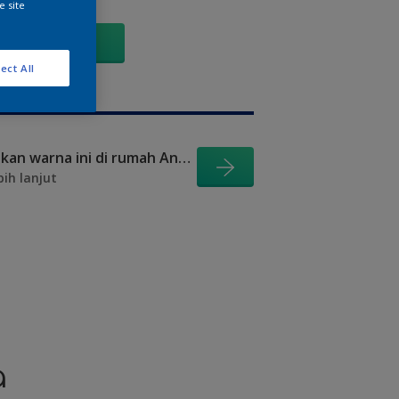
e site
GO
ect All
Visualisasikan warna ini di rumah Anda
bih lanjut
a