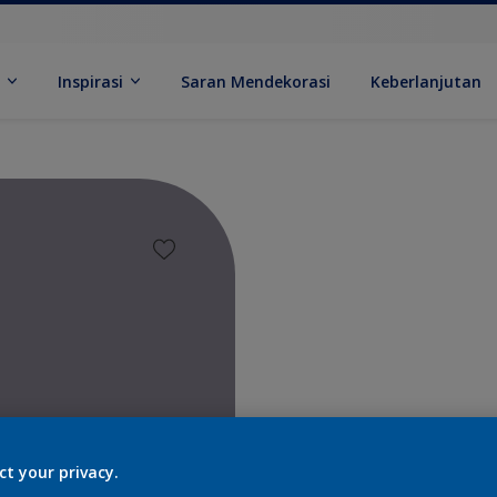
k
Inspirasi
Saran Mendekorasi
Keberlanjutan
Temukan 
ct your privacy.