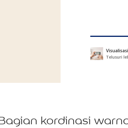
Telusuri le
Bagian kordinasi warn