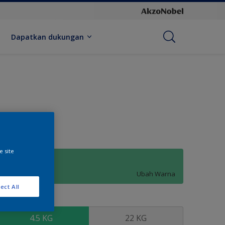
Dapatkan dukungan
e site
Minty
Ubah Warna
ect All
kuran
4.5 KG
22 KG