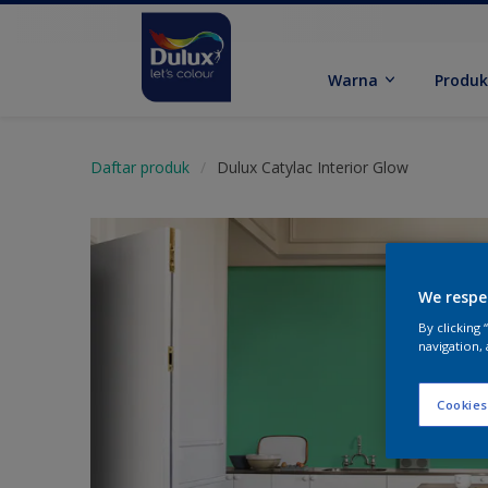
Warna
Produ
Daftar produk
Dulux Catylac Interior Glow
We respe
By clicking
navigation, 
Cookies