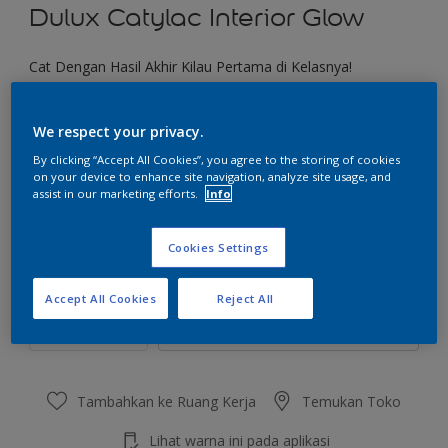
Dulux Catylac Interior Glow
Cat Dengan Hasil Akhir Kilau Pertama di Kelasnya!
Pilih Warna
We respect your privacy.
By clicking “Accept All Cookies”, you agree to the storing of cookies
on your device to enhance site navigation, analyze site usage, and
assist in our marketing efforts.
Info
Ukuran
4.5 KG
22 KG
Cookies Settings
Jumlah
Kalkulator cat
Accept All Cookies
Reject All
Hitung
Tambahkan ke Ruang Kerja
Temukan Toko
Lihat warna ini pada aplikasi