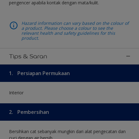
pengencer apabila kontak dengan mata/kulit.
Hazard information can vary based on the colour of
a product. Please choose a colour to see the
relevant health and safety guidelines for this
product.
Tips & Saran
1.
Persiapan Permukaan
Interior
2.
Pembersihan
Bersihkan cat sebanyak mungkin dari alat pengecatan dan
cuci dengan air bersih.