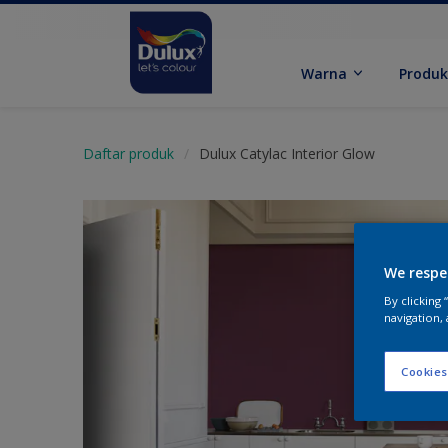
Warna
Produ
Daftar produk
Dulux Catylac Interior Glow
We respe
By clicking
navigation, 
Cookies