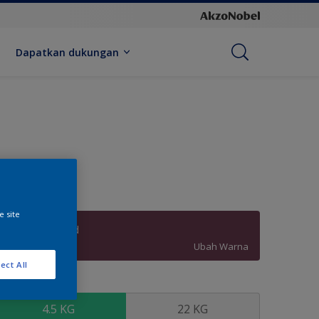
Dapatkan dukungan
e site
Dragons Blood
Ubah Warna
ect All
kuran
4.5 KG
22 KG