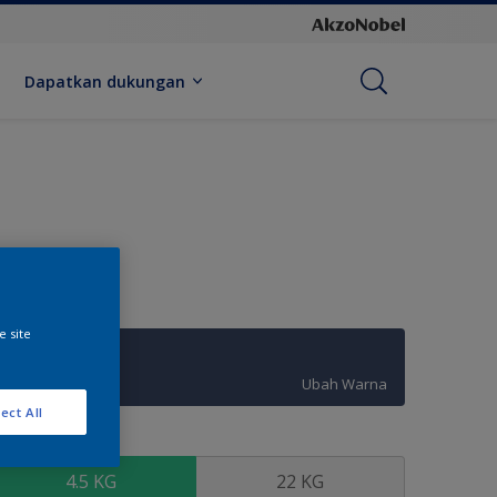
Dapatkan dukungan
e site
Inky Darkness
Ubah Warna
ect All
kuran
4.5 KG
22 KG