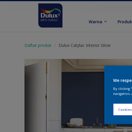
Warna
Produ
Daftar produk
Dulux Catylac Interior Glow
We respe
By clicking
navigation, 
Cookies