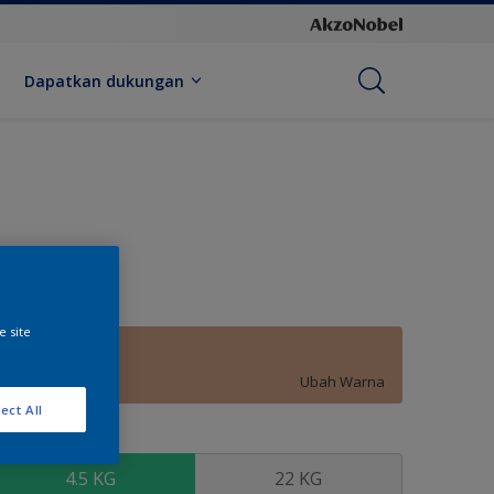
Dapatkan dukungan
e site
Muffin
Ubah Warna
ect All
kuran
4.5 KG
22 KG