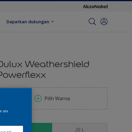
Dapatkan dukungan
Dulux Weathershield
Powerflexx
Pilih Warna
e site
kuran
2.5 L
20 L
ect All