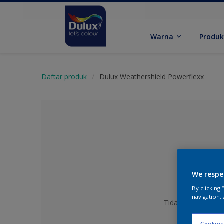
Warna
Produ
Daftar produk
Dulux Weathershield Powerflexx
We respe
By clicking
navigation, 
Tidak Ada Warna y
Cookies