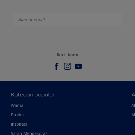
enter-your-email
Ikuti kami
Kategori populer
A
Warna
A
Produk
A
Inspirasi
Saran Mendekorasi