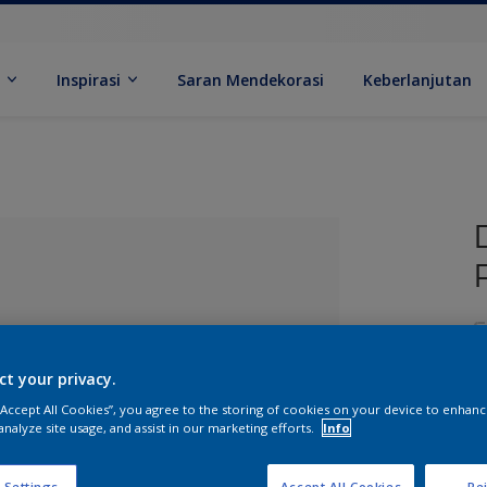
k
Inspirasi
Saran Mendekorasi
Keberlanjutan
ct your privacy.
 “Accept All Cookies”, you agree to the storing of cookies on your device to enhanc
analyze site usage, and assist in our marketing efforts.
Info
ang Dipilih
U
 Settings
Accept All Cookies
Rej