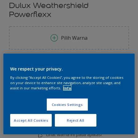
Dulux Weathershield
Powerflexx
Pilih Warna
Ukuran
We respect your privacy.
2.5 L
20 L
By clicking “Accept All Cookies”, you agree to the storing of cookies
on your device to enhance site navigation, analyze site usage, and
Jumlah
Kalkulator cat
assist in our marketing efforts.
Info
Hitung
Cookies Settings
Accept All Cookies
Reject All
Tambahkan ke Ruang Kerja
Temukan Toko
Lihat warna ini pada aplikasi