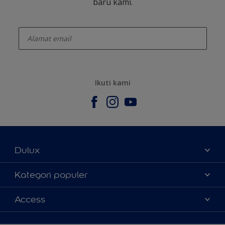
baru kami.
enter-your-email
Ikuti kami
Dulux
Tentang Kami
Kategori populer
Contact us
Warna
Access
Temukan toko
Produk
Sitemap
Aksesibilitas