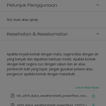
Petunjuk Penggunaan
Rol, kuas atau spray
Kesehatan & Keselamatan
Apabila terjadi kontak dengan mata, segera bilas dengan air
yang banyak dan dapatkan bantuan medis. Apabila kontak
dengan kulit segera cuci dengan sabun dan air atau
pembersih kulit yang tepat. Jangan gunakan pelarut atau
pengencer apabila kontak dengan mata/kulit.
Unduh Adobe Reader
tds_a919_dulux_weathershield_powerflexx_nov_2022_id.pdf
a919_dulux_weathershield_powerflexx_210223_id.pdf