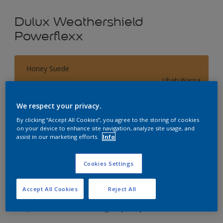
Dulux Weathershield
Powerflexx
Honey Suede
Ubah Warna
We respect your privacy.
Ukuran
By clicking “Accept All Cookies”, you agree to the storing of cookies
2.5 L
20 L
on your device to enhance site navigation, analyze site usage, and
assist in our marketing efforts.
Info
Jumlah
Kalkulator cat
Cookies Settings
Hitung
Accept All Cookies
Reject All
Tambahkan ke Ruang Kerja
Temukan Toko