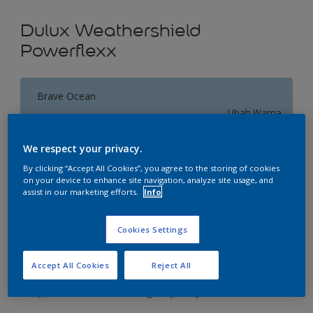
Dulux Weathershield
Powerflexx
Brave Ocean
Ubah Warna
We respect your privacy.
Ukuran
By clicking “Accept All Cookies”, you agree to the storing of cookies
20 L
on your device to enhance site navigation, analyze site usage, and
assist in our marketing efforts.
Info
Jumlah
Kalkulator cat
Cookies Settings
Hitung
Accept All Cookies
Reject All
Tambahkan ke Ruang Kerja
Temukan Toko