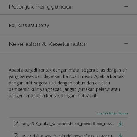
Petunjuk Penggunaan
Rol, kuas atau spray
Kesehatan & Keselamatan
Apabila terjadi kontak dengan mata, segera bilas dengan air
yang banyak dan dapatkan bantuan medis. Apabila kontak
dengan kulit segera cuci dengan sabun dan air atau
pembersih kulit yang tepat. Jangan gunakan pelarut atau
pengencer apabila kontak dengan mata/kulit.
Unduh Adobe Reader
tds_a919_dulux_weathershield_powerflexx_nov_2022_id.pdf
a919_dulux_weathershield_powerflexx_210223_id.pdf