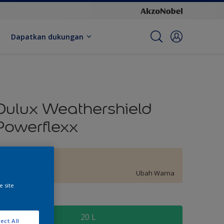
Dapatkan dukungan
Dulux Weathershield
Powerflexx
Syrup Hint
Ubah Warna
e site
kuran
20 L
ect All