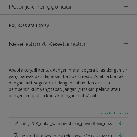
Petunjuk Penggunaan
Rol, kuas atau spray
Kesehatan & Keselamatan
Apabila terjadi kontak dengan mata, segera bilas dengan air
yang banyak dan dapatkan bantuan medis. Apabila kontak
dengan kulit segera cuci dengan sabun dan air atau
pembersih kulit yang tepat. Jangan gunakan pelarut atau
pengencer apabila kontak dengan mata/kulit.
Unduh Adobe Reader
tds_a919_dulux_weathershield_powerflexx_nov_2022_id.pdf
a919_dulux_weathershield_powerflexx_210223_id.pdf