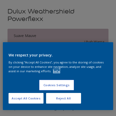
Dulux Weathershield
Powerflexx
Suave Mauve
Ubah Warna
We respect your privacy.
Ukuran
By clicking “Accept All Cookies”, you agree to the storing of cookies
20 L
on your device to enhance site navigation, analyze site usage, and
assist in our marketing efforts.
Info
Jumlah
Kalkulator cat
Cookies Settings
Hitung
Accept All Cookies
Reject All
Tambahkan ke Ruang Kerja
Temukan Toko