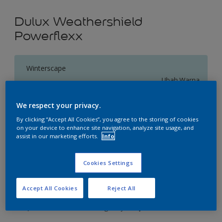
Dulux Weathershield
Powerflexx
Winterscape
Ubah Warna
We respect your privacy.
Ukuran
By clicking “Accept All Cookies”, you agree to the storing of cookies
20 L
on your device to enhance site navigation, analyze site usage, and
assist in our marketing efforts.
Info
Jumlah
Kalkulator cat
Cookies Settings
Hitung
Accept All Cookies
Reject All
Tambahkan ke Ruang Kerja
Temukan Toko