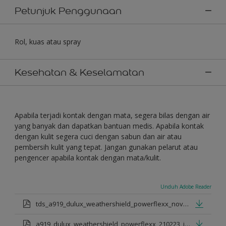
Petunjuk Penggunaan
Rol, kuas atau spray
Kesehatan & Keselamatan
Apabila terjadi kontak dengan mata, segera bilas dengan air
yang banyak dan dapatkan bantuan medis. Apabila kontak
dengan kulit segera cuci dengan sabun dan air atau
pembersih kulit yang tepat. Jangan gunakan pelarut atau
pengencer apabila kontak dengan mata/kulit.
Unduh Adobe Reader
tds_a919_dulux_weathershield_powerflexx_nov_2022_id.pdf
a919_dulux_weathershield_powerflexx_210223_id.pdf