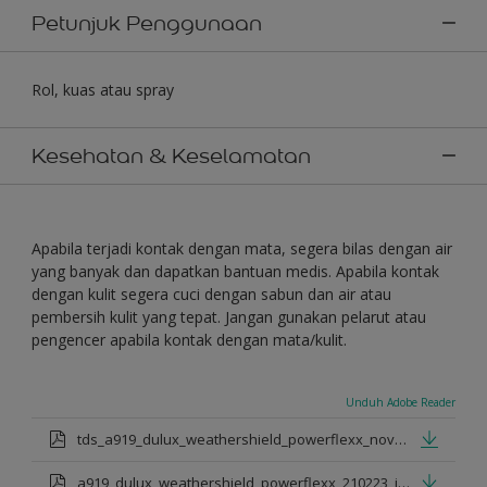
Petunjuk Penggunaan
Rol, kuas atau spray
Kesehatan & Keselamatan
Apabila terjadi kontak dengan mata, segera bilas dengan air
yang banyak dan dapatkan bantuan medis. Apabila kontak
dengan kulit segera cuci dengan sabun dan air atau
pembersih kulit yang tepat. Jangan gunakan pelarut atau
pengencer apabila kontak dengan mata/kulit.
Unduh Adobe Reader
tds_a919_dulux_weathershield_powerflexx_nov_2022_id.pdf
a919_dulux_weathershield_powerflexx_210223_id.pdf