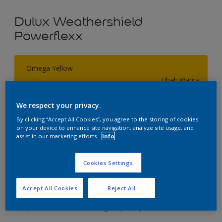
Dulux Weathershield
Powerflexx
Omega Yellow
Ubah Warna
We respect your privacy.
Ukuran
By clicking “Accept All Cookies”, you agree to the storing of cookies
2.5 L
20 L
on your device to enhance site navigation, analyze site usage, and
assist in our marketing efforts.
Info
Jumlah
Kalkulator cat
Cookies Settings
Hitung
Accept All Cookies
Reject All
Tambahkan ke Ruang Kerja
Temukan Toko