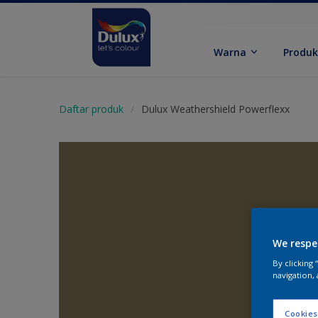
Warna
Produ
Daftar produk
Dulux Weathershield Powerflexx
We respe
By clicking
navigation, 
Cookies