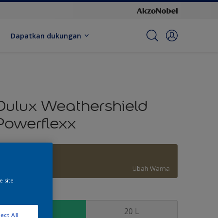
Dapatkan dukungan
Dulux Weathershield
Powerflexx
Moss Agate
Ubah Warna
e site
kuran
2.5 L
20 L
ect All