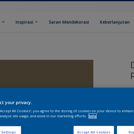
k
Inspirasi
Saran Mendekorasi
Keberlanjutan
ct your privacy.
 “Accept All Cookies”, you agree to the storing of cookies on your device to enhanc
analyze site usage, and assist in our marketing efforts.
Info
U
 Settings
Accept All Cookies
Rej