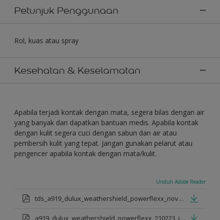
Petunjuk Penggunaan
Rol, kuas atau spray
Kesehatan & Keselamatan
Apabila terjadi kontak dengan mata, segera bilas dengan air
yang banyak dan dapatkan bantuan medis. Apabila kontak
dengan kulit segera cuci dengan sabun dan air atau
pembersih kulit yang tepat. Jangan gunakan pelarut atau
pengencer apabila kontak dengan mata/kulit.
Unduh Adobe Reader
tds_a919_dulux_weathershield_powerflexx_nov_2022_id.pdf
a919_dulux_weathershield_powerflexx_210223_id.pdf