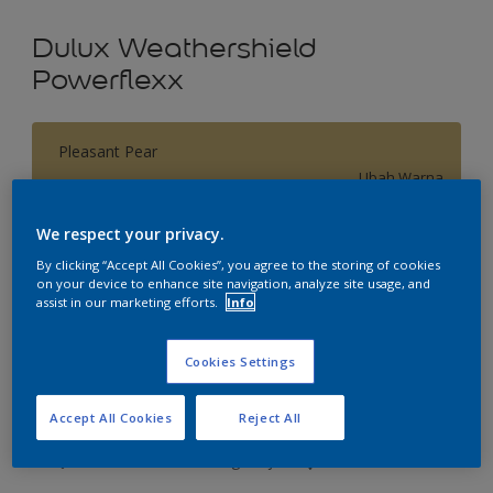
Dulux Weathershield
Powerflexx
Pleasant Pear
Ubah Warna
We respect your privacy.
Ukuran
By clicking “Accept All Cookies”, you agree to the storing of cookies
2.5 L
20 L
on your device to enhance site navigation, analyze site usage, and
assist in our marketing efforts.
Info
Jumlah
Kalkulator cat
Cookies Settings
Hitung
Accept All Cookies
Reject All
Tambahkan ke Ruang Kerja
Temukan Toko