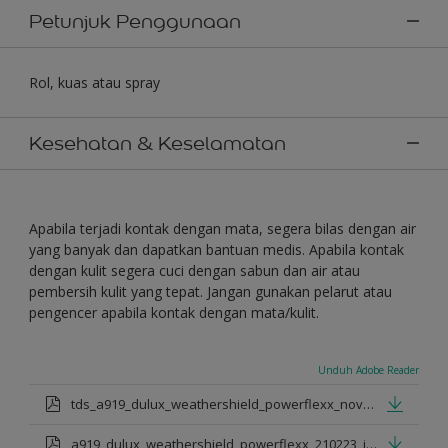
Petunjuk Penggunaan
Rol, kuas atau spray
Kesehatan & Keselamatan
Apabila terjadi kontak dengan mata, segera bilas dengan air
yang banyak dan dapatkan bantuan medis. Apabila kontak
dengan kulit segera cuci dengan sabun dan air atau
pembersih kulit yang tepat. Jangan gunakan pelarut atau
pengencer apabila kontak dengan mata/kulit.
Unduh Adobe Reader
tds_a919_dulux_weathershield_powerflexx_nov_2022_id.pdf
a919_dulux_weathershield_powerflexx_210223_id.pdf