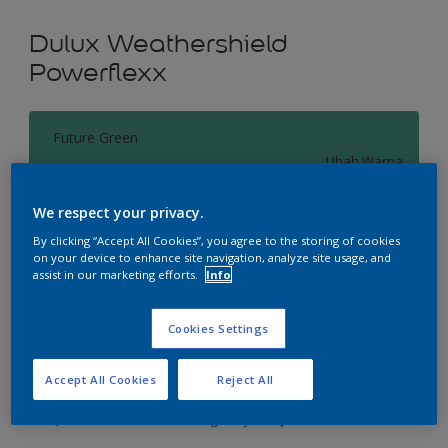
Dulux Weathershield
Powerflexx
Future Green
Ubah Warna
We respect your privacy.
Ukuran
By clicking “Accept All Cookies”, you agree to the storing of cookies
2.5 L
20 L
on your device to enhance site navigation, analyze site usage, and
assist in our marketing efforts.
Info
Jumlah
Kalkulator cat
Cookies Settings
Hitung
Accept All Cookies
Reject All
Tambahkan ke Ruang Kerja
Temukan Toko