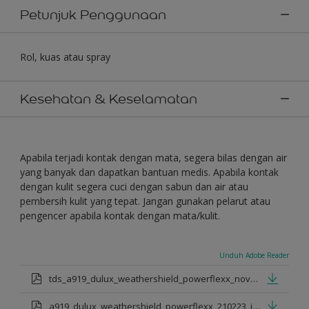
Petunjuk Penggunaan
Rol, kuas atau spray
Kesehatan & Keselamatan
Apabila terjadi kontak dengan mata, segera bilas dengan air
yang banyak dan dapatkan bantuan medis. Apabila kontak
dengan kulit segera cuci dengan sabun dan air atau
pembersih kulit yang tepat. Jangan gunakan pelarut atau
pengencer apabila kontak dengan mata/kulit.
Unduh Adobe Reader
tds_a919_dulux_weathershield_powerflexx_nov_2022_id.pdf
a919_dulux_weathershield_powerflexx_210223_id.pdf