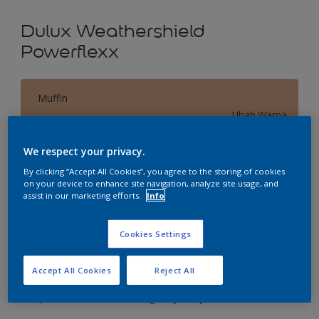
Dulux Weathershield
Powerflexx
Muffin
Ubah Warna
We respect your privacy.
Ukuran
By clicking “Accept All Cookies”, you agree to the storing of cookies
2.5 L
20 L
on your device to enhance site navigation, analyze site usage, and
assist in our marketing efforts.
Info
Jumlah
Kalkulator cat
Cookies Settings
Hitung
Accept All Cookies
Reject All
Tambahkan ke Ruang Kerja
Temukan Toko