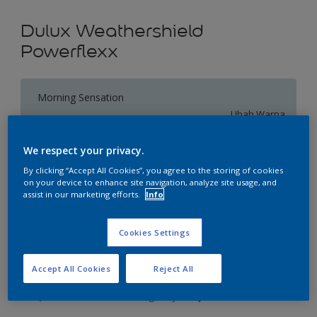
Dulux Weathershield
Powerflexx
Morning Sensation
Ubah Warna
We respect your privacy.
Ukuran
By clicking “Accept All Cookies”, you agree to the storing of cookies
20 L
on your device to enhance site navigation, analyze site usage, and
assist in our marketing efforts.
Info
Jumlah
Kalkulator cat
Cookies Settings
Hitung
Accept All Cookies
Reject All
Tambahkan ke Ruang Kerja
Temukan Toko