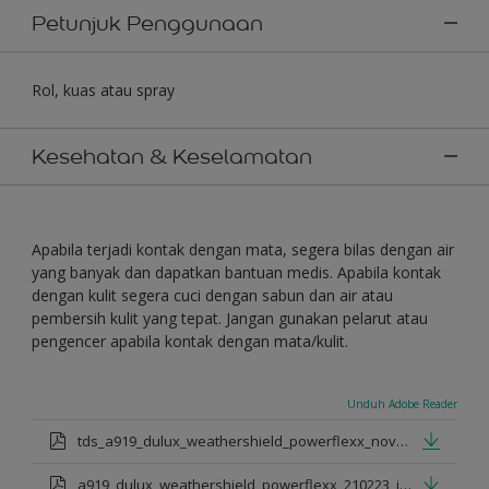
Petunjuk Penggunaan
Rol, kuas atau spray
Kesehatan & Keselamatan
Apabila terjadi kontak dengan mata, segera bilas dengan air
yang banyak dan dapatkan bantuan medis. Apabila kontak
dengan kulit segera cuci dengan sabun dan air atau
pembersih kulit yang tepat. Jangan gunakan pelarut atau
pengencer apabila kontak dengan mata/kulit.
Unduh Adobe Reader
tds_a919_dulux_weathershield_powerflexx_nov_2022_id.pdf
a919_dulux_weathershield_powerflexx_210223_id.pdf