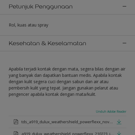
Petunjuk Penggunaan
Rol, kuas atau spray
Kesehatan & Keselamatan
Apabila terjadi kontak dengan mata, segera bilas dengan air
yang banyak dan dapatkan bantuan medis. Apabila kontak
dengan kulit segera cuci dengan sabun dan air atau
pembersih kulit yang tepat. Jangan gunakan pelarut atau
pengencer apabila kontak dengan mata/kulit.
Unduh Adobe Reader
tds_a919_dulux_weathershield_powerflexx_nov_2022_id.pdf
a919_dulux_weathershield_powerflexx_210223_id.pdf