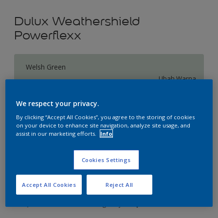
Dulux Weathershield
Powerflexx
Welsh Green
Ubah Warna
We respect your privacy.
Ukuran
By clicking “Accept All Cookies”, you agree to the storing of cookies
20 L
on your device to enhance site navigation, analyze site usage, and
assist in our marketing efforts.
Info
Jumlah
Kalkulator cat
Cookies Settings
Hitung
Accept All Cookies
Reject All
Tambahkan ke Ruang Kerja
Temukan Toko