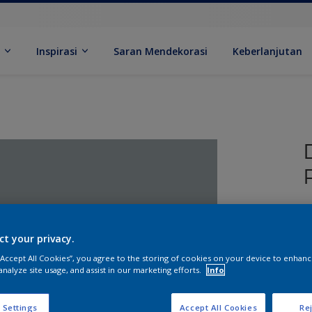
k
Inspirasi
Saran Mendekorasi
Keberlanjutan
ct your privacy.
 “Accept All Cookies”, you agree to the storing of cookies on your device to enhanc
analyze site usage, and assist in our marketing efforts.
Info
U
 Settings
Accept All Cookies
Rej