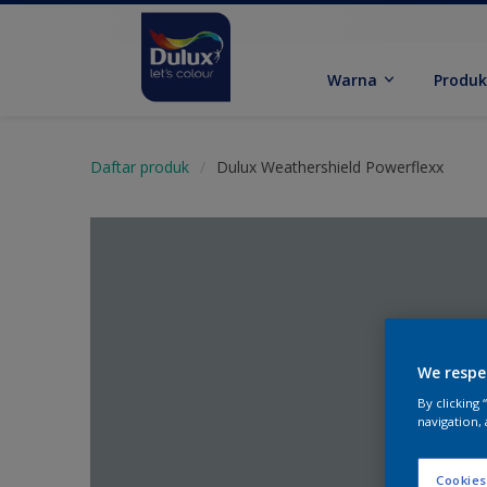
Warna
Produ
Daftar produk
Dulux Weathershield Powerflexx
We respe
By clicking
navigation, 
Cookies