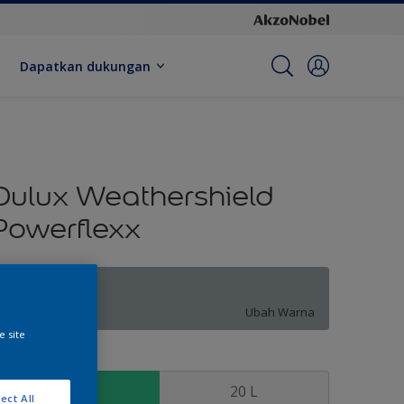
Dapatkan dukungan
Dulux Weathershield
Powerflexx
Ascot Blue
Ubah Warna
e site
kuran
2.5 L
20 L
ect All