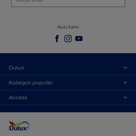
Ikuti kami
Dulux
Tentang Kami
Kategori populer
Contact us
Warna
Access
Temukan toko
Produk
Sitemap
Aksesibilitas
Inspirasi
Akurasi Warna
Saran Mendekorasi
Colour of the Year