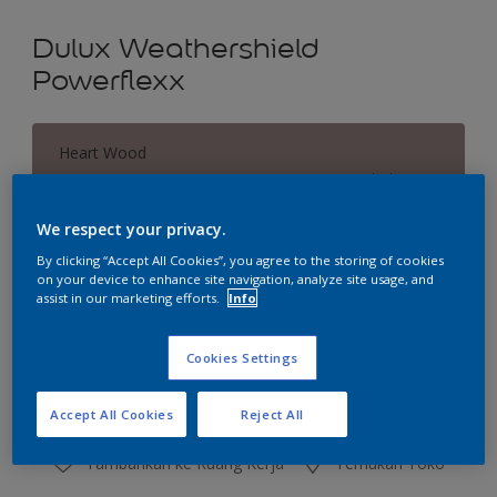
Dulux Weathershield
Powerflexx
Heart Wood
Ubah Warna
We respect your privacy.
Ukuran
By clicking “Accept All Cookies”, you agree to the storing of cookies
2.5 L
20 L
on your device to enhance site navigation, analyze site usage, and
assist in our marketing efforts.
Info
Jumlah
Kalkulator cat
Cookies Settings
Hitung
Accept All Cookies
Reject All
Tambahkan ke Ruang Kerja
Temukan Toko