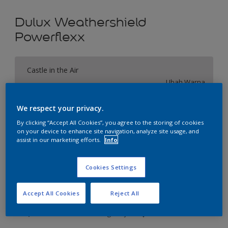
Dulux Weathershield
Powerflexx
Castle in the Air
Ubah Warna
We respect your privacy.
Ukuran
By clicking “Accept All Cookies”, you agree to the storing of cookies
20 L
on your device to enhance site navigation, analyze site usage, and
assist in our marketing efforts.
Info
Jumlah
Kalkulator cat
Cookies Settings
Hitung
Accept All Cookies
Reject All
Tambahkan ke Ruang Kerja
Temukan Toko