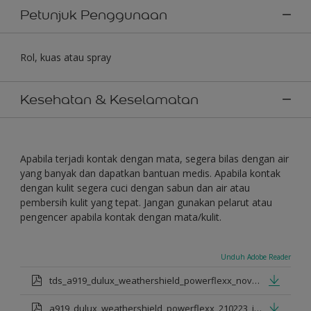
Petunjuk Penggunaan
Rol, kuas atau spray
Kesehatan & Keselamatan
Apabila terjadi kontak dengan mata, segera bilas dengan air
yang banyak dan dapatkan bantuan medis. Apabila kontak
dengan kulit segera cuci dengan sabun dan air atau
pembersih kulit yang tepat. Jangan gunakan pelarut atau
pengencer apabila kontak dengan mata/kulit.
Unduh Adobe Reader
tds_a919_dulux_weathershield_powerflexx_nov_2022_id.pdf
a919_dulux_weathershield_powerflexx_210223_id.pdf