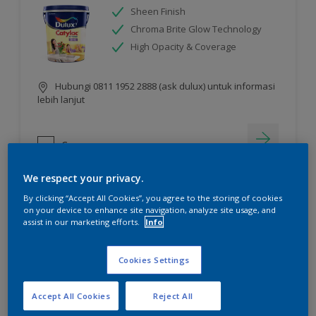
Sheen Finish
Chroma Brite Glow Technology
High Opacity & Coverage
Hubungi 0811 1952 2888 (ask dulux) untuk informasi
lebih lanjut
Compare
We respect your privacy.
By clicking “Accept All Cookies”, you agree to the storing of cookies
on your device to enhance site navigation, analyze site usage, and
assist in our marketing efforts.
Info
Cookies Settings
Accept All Cookies
Reject All