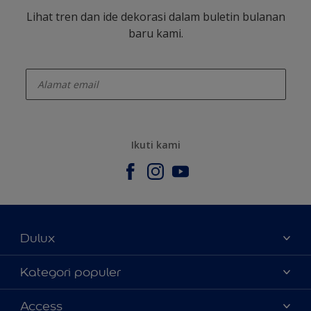
Lihat tren dan ide dekorasi dalam buletin bulanan
baru kami.
enter-your-email
Ikuti kami
Dulux
Tentang Kami
Kategori populer
Contact us
Warna
Access
Temukan toko