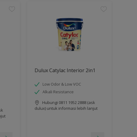
Dulux Catylac Interior 2in1
Low Odor & Low VOC
Alkali Resistance
Hubungi 0811 1952 2888 (ask
dulux) untuk informasi lebih lanjut
sk
njut