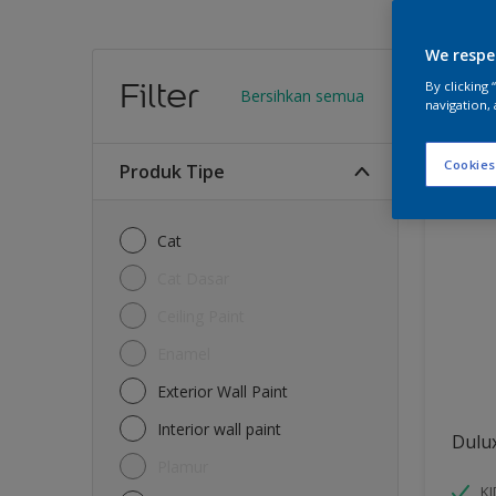
We respe
Warn
Filter
By clicking
Bersihkan semua
navigation, 
13
Produk
Cookies
Produk Tipe
Cat
Cat Dasar
Ceiling Paint
Enamel
Exterior Wall Paint
Interior wall paint
Dulu
Plamur
K