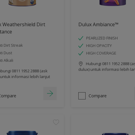
 Weathershield Dirt
Dulux Ambiance™
tance
PEARLIZED FINISH
ti Dirt Streak
HIGH OPACITY
ti Dust
HIGH COVERAGE
ti Alkali
Hubungi 0811 1952 2888 (a
dulux) untuk informasi lebih la
bungi 0811 1952 2888 (ask
 untuk informasi lebih lanjut
Compare
Compare