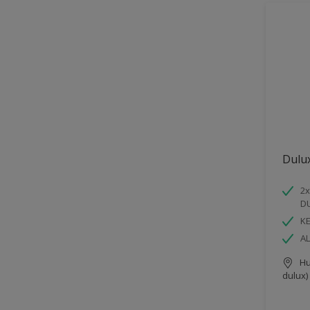
Dulu
2x
D
K
AL
Hu
dulux)