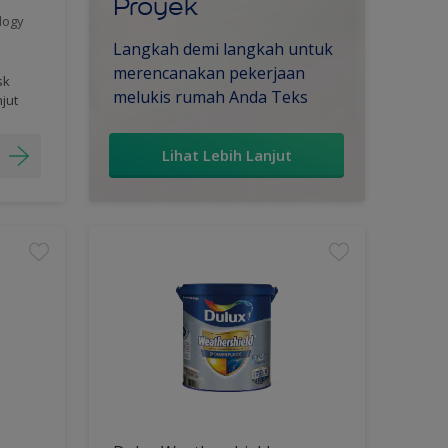
Proyek
logy
Langkah demi langkah untuk
merencanakan pekerjaan
sk
melukis rumah Anda Teks
njut
Lihat Lebih Lanjut