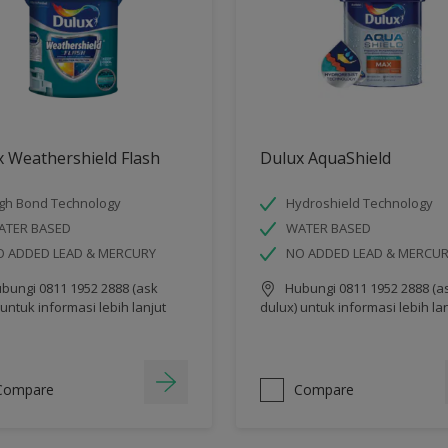
 Weathershield Flash
Dulux AquaShield
gh Bond Technology
Hydroshield Technology
ATER BASED
WATER BASED
O ADDED LEAD & MERCURY
NO ADDED LEAD & MERCU
bungi 0811 1952 2888 (ask
Hubungi 0811 1952 2888 (a
 untuk informasi lebih lanjut
dulux) untuk informasi lebih la
Compare
Compare