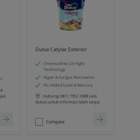
Dulux Catylac Exterior
Chroma Brite UV-Fight
Technology
Algae & Fungus Resistance
RY
No Added Lead & Mercury
sk
njut
Hubungi 0811 1952 2888 (ask
dulux) untuk informasi lebih lanjut
Compare