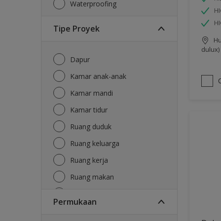
Waterproofing
HI
H
Tipe Proyek
Hu
dulux)
Dapur
Kamar anak-anak
Kamar mandi
Kamar tidur
Ruang duduk
Ruang keluarga
Ruang kerja
Ruang makan
Ruang tamu
Permukaan