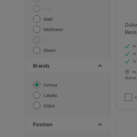
Kilap
Matt
Dulux
MidSheen
Resis
NA
An
Sheen
An
An
brands
Hu
dulux)
Semua
Catylac
Dulux
Position