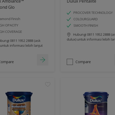
x Ambiance™
Dulux Pentalite
ond Glo
PROCOVER TECHNOLOGY
amond Finish
COLOURGUARD
GH OPACITY
SMOOTH FINISH
IGH COVERAGE
Hubungi 0811 1952 2888 (a
dulux) untuk informasi lebih la
bungi 0811 1952 2888 (ask
 untuk informasi lebih lanjut
Compare
Compare