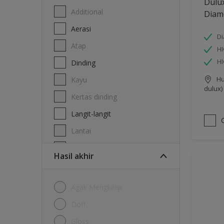
Dulu
Additional
Diam
Aerasi
Di
Atap
HI
H
Dinding
Hu
Kayu
dulux)
Kertas dinding
Langit-langit
Lantai
Logam
Hasil akhir
Agak Mengkilap
Doff
Gloss