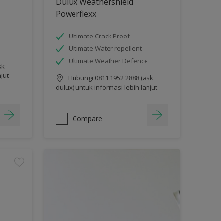
Dulux Weathershield
Powerflexx
Ultimate Crack Proof
Ultimate Water repellent
Ultimate Weather Defence
sk
njut
Hubungi 0811 1952 2888 (ask
dulux) untuk informasi lebih lanjut
Compare