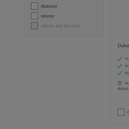
Eksterior
Interior
Interior and Eksterior
Dulux
Hi
W
N
Hu
dulux)