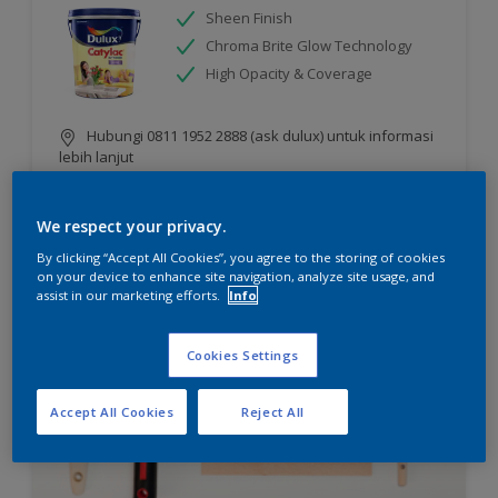
Sheen Finish
Chroma Brite Glow Technology
High Opacity & Coverage
Hubungi 0811 1952 2888 (ask dulux) untuk informasi
lebih lanjut
We respect your privacy.
Compare
By clicking “Accept All Cookies”, you agree to the storing of cookies
on your device to enhance site navigation, analyze site usage, and
assist in our marketing efforts.
Info
Cookies Settings
Accept All Cookies
Reject All