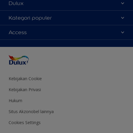
Dulux
Tentang Kami
Kategori populer
Contact us
Warna
Access
Temukan toko
Produk
Sitemap
Aksesibilitas
Inspirasi
Akurasi Warna
Saran Mendekorasi
Colour of the Year
Kebijakan Cookie
Kebijakan Privasi
Hukum
Situs Akzonobel lainnya
Cookies Settings