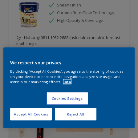
Sheen Finish
Chroma Brite Glow Technology
High Opacity & Coverage
Hubungi 0811 1952 2888 (ask dulux) untuk informasi
lebih lanjut
We respect your privacy.
Compare
By clicking “Accept All Cookies”, you agree to the storing of cookies
on your device to enhance site navigation, analyze site usage, and
assist in our marketing efforts.
Info
Cookies Settings
Accept All Cookies
Reject All