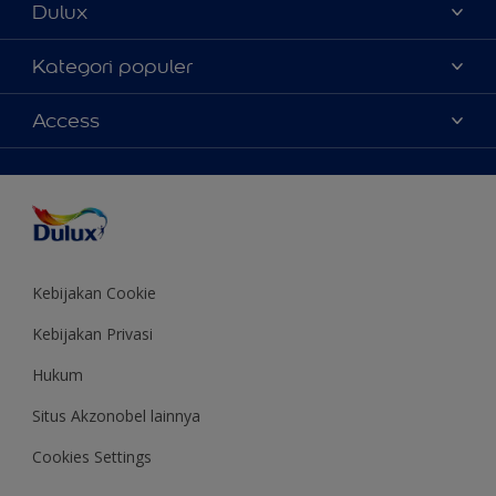
Dulux
Tentang Kami
Kategori populer
Contact us
Warna
Access
Temukan toko
Produk
Sitemap
Aksesibilitas
Inspirasi
Akurasi Warna
Saran Mendekorasi
Colour of the Year
Kebijakan Cookie
Kebijakan Privasi
Hukum
Situs Akzonobel lainnya
Cookies Settings