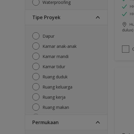
Waterproofing
HI
H
Tipe Proyek
Hu
dulux)
Dapur
Kamar anak-anak
Kamar mandi
Kamar tidur
Ruang duduk
Ruang keluarga
Ruang kerja
Ruang makan
Ruang tamu
Permukaan