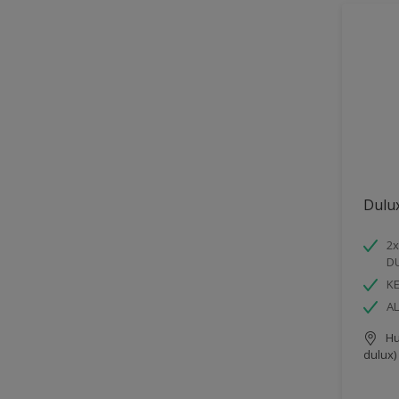
Dulu
2x
D
K
AL
Hu
dulux)