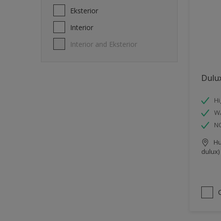
Eksterior
Interior
Interior and Eksterior
Dulux
Hi
W
N
Hu
dulux)