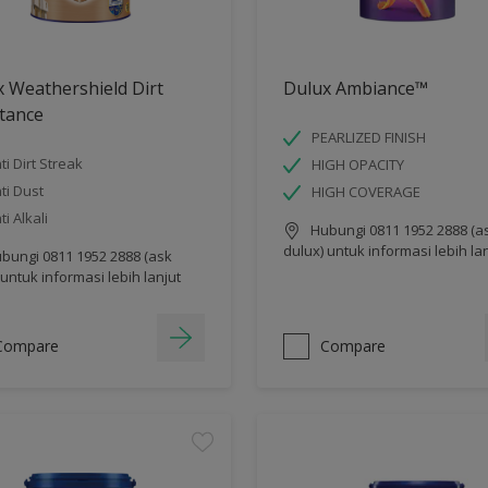
 Weathershield Dirt
Dulux Ambiance™
tance
PEARLIZED FINISH
ti Dirt Streak
HIGH OPACITY
ti Dust
HIGH COVERAGE
ti Alkali
Hubungi 0811 1952 2888 (a
dulux) untuk informasi lebih la
bungi 0811 1952 2888 (ask
 untuk informasi lebih lanjut
Compare
Compare