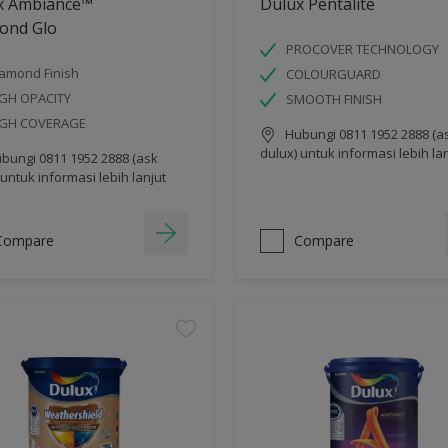
x Ambiance™
Dulux Pentalite
ond Glo
PROCOVER TECHNOLOGY
amond Finish
COLOURGUARD
GH OPACITY
SMOOTH FINISH
IGH COVERAGE
Hubungi 0811 1952 2888 (a
dulux) untuk informasi lebih la
bungi 0811 1952 2888 (ask
 untuk informasi lebih lanjut
Compare
Compare