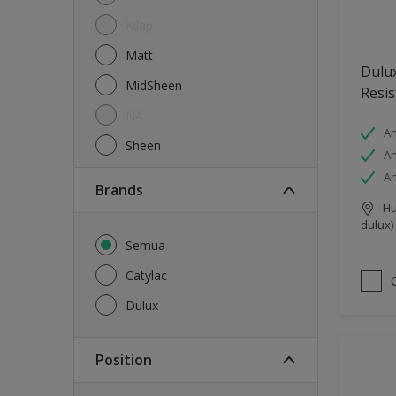
Kilap
Matt
Dulux
MidSheen
Resis
NA
An
Sheen
An
An
brands
Hu
dulux)
Semua
Catylac
Dulux
Position