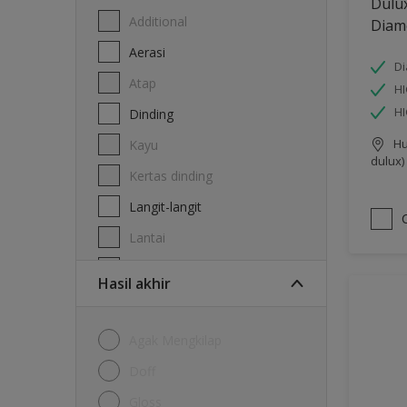
Dulu
Additional
Diam
Aerasi
Di
Atap
HI
H
Dinding
Hu
Kayu
dulux)
Kertas dinding
Langit-langit
Lantai
Logam
Hasil akhir
Agak Mengkilap
Doff
Gloss