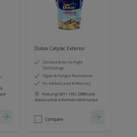
Dulux Catylac Exterior
Chroma Brite UV-Fight
Technology
Algae & Fungus Resistance
RY
No Added Lead & Mercury
sk
njut
Hubungi 0811 1952 2888 (ask
dulux) untuk informasi lebih lanjut
Compare