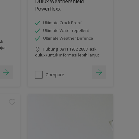
Dulux Weathershield
Powerflexx
Ultimate Crack Proof
Ultimate Water repellent
Ultimate Weather Defence
sk
njut
Hubungi 0811 1952 2888 (ask
dulux) untuk informasi lebih lanjut
Compare