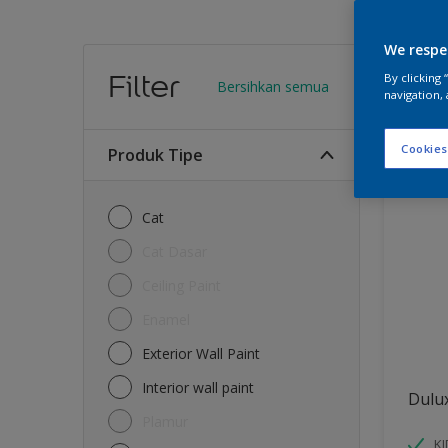
We respe
Warn
Filter
By clicking
Bersihkan semua
navigation, 
12
Produk
Cookies
Produk Tipe
Cat
Cat Dasar
Ceiling Paint
Enamel
Exterior Wall Paint
Interior wall paint
Dulu
Plamur
K