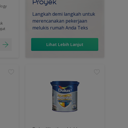
Proyek
logy
Langkah demi langkah untuk
merencanakan pekerjaan
sk
melukis rumah Anda Teks
njut
Lihat Lebih Lanjut