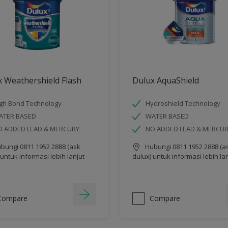
 Weathershield Flash
Dulux AquaShield
gh Bond Technology
Hydroshield Technology
ATER BASED
WATER BASED
O ADDED LEAD & MERCURY
NO ADDED LEAD & MERCU
bungi 0811 1952 2888 (ask
Hubungi 0811 1952 2888 (a
 untuk informasi lebih lanjut
dulux) untuk informasi lebih la
Compare
Compare