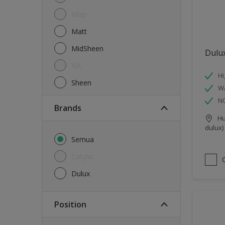
Kilap
Matt
MidSheen
Dulux
NA
Hi
Sheen
W
N
brands
Hu
dulux)
Semua
Catylac
Dulux
Position