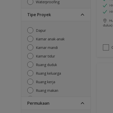
Waterproofing
HI
H
Tipe Proyek
Hu
dulux)
Dapur
Kamar anak-anak
Kamar mandi
Kamar tidur
Ruang duduk
Ruang keluarga
Ruang kerja
Ruang makan
Ruang tamu
Permukaan