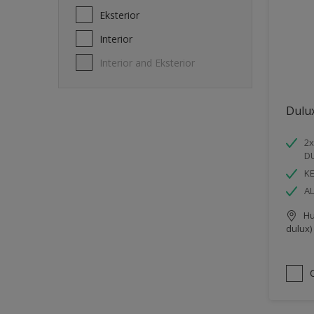
Eksterior
Interior
Interior and Eksterior
Dulu
2x
D
K
AL
Hu
dulux)