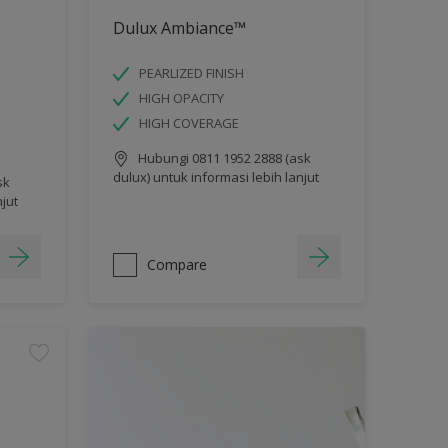
Dulux Ambiance™
PEARLIZED FINISH
HIGH OPACITY
HIGH COVERAGE
Hubungi 0811 1952 2888 (ask
dulux) untuk informasi lebih lanjut
sk
njut
Compare