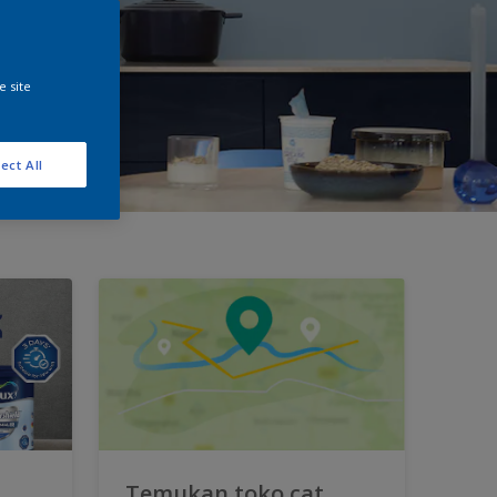
e site
ect All
Temukan toko cat