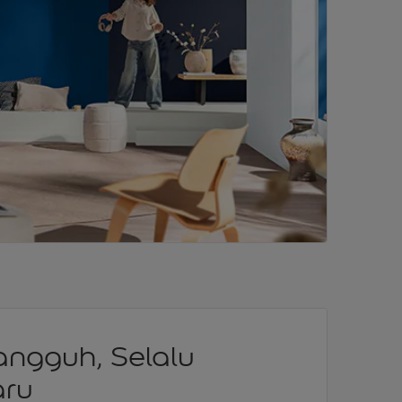
angguh, Selalu
ru