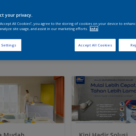
ct your privacy.
 “Accept All Cookies”, you agree to the storing of cookies on your device to enhanc
analyze site usage, and assist in our marketing efforts.
Info
 Settings
Accept All Cookies
Rej
a Mudah
Kini Hadir Solusi