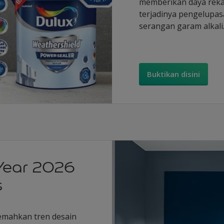
memberikan daya reka
terjadinya pengelupas
serangan garam alkali
Buktikan disini
 Year 2026
s
emahkan tren desain