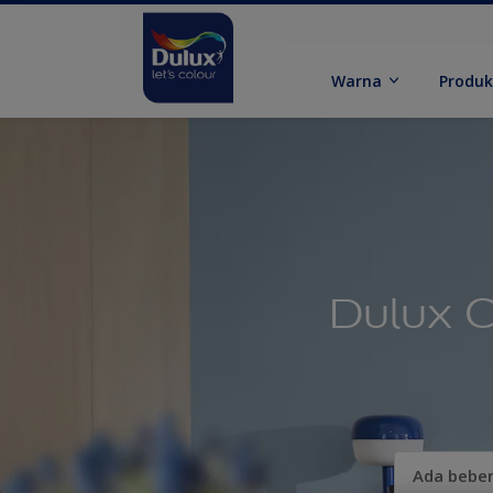
Warna
Produ
Dulux C
Ada bebe