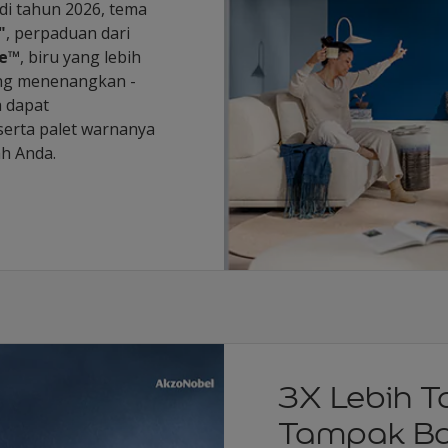
di tahun 2026, tema
"
, perpaduan dari
ve™
, biru yang lebih
yang menenangkan -
 dapat
serta palet warnanya
h Anda.
3X Lebih T
Tampak Ba