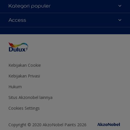
Tentang Kami
Kategori populer
Contact us
Warna
Access
Temukan toko
Produk
Sitemap
Aksesibilitas
Inspirasi
Akurasi Warna
Saran Mendekorasi
Colour of the Year
Kebijakan Cookie
Kebijakan Privasi
Hukum
Situs Akzonobel lainnya
Cookies Settings
Copyright © 2020 AkzoNobel Paints 2026