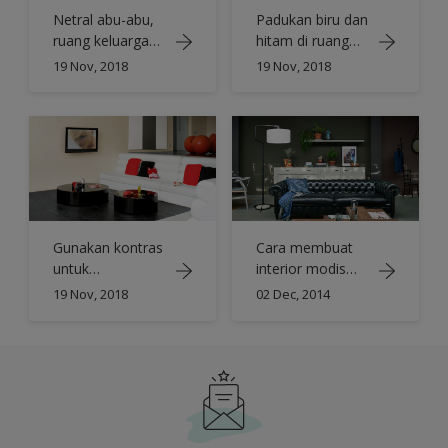
Netral abu-abu,
Padukan biru dan
ruang keluarga
hitam di ruang
minimalis yang
keluarga
19 Nov, 2018
19 Nov, 2018
berkarakter
Gunakan kontras
Cara membuat
untuk
interior modis
menciptakan
yang maskulin
19 Nov, 2018
02 Dec, 2014
daya tarik dalam
ruangan