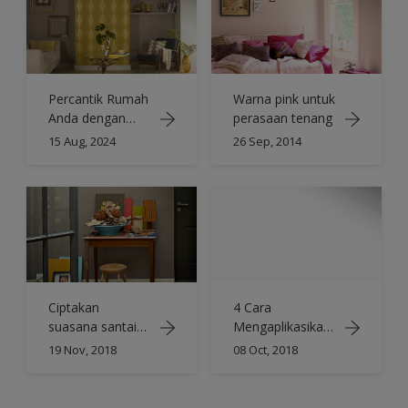
Percantik Rumah
Warna pink untuk
Anda dengan
perasaan tenang
Ide-Ide untuk
15 Aug, 2024
26 Sep, 2014
Dinding Fitur
Terbaik
Ciptakan
4 Cara
suasana santai
Mengaplikasikan
untuk ruang kerja
Dulux Colour of
19 Nov, 2018
08 Oct, 2018
artistik
the Year di
Kamar Tidur
Anda