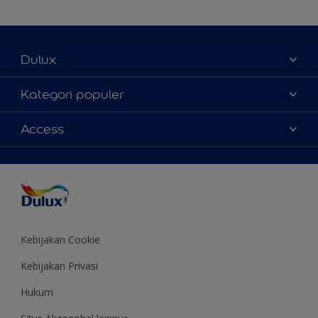
Dulux
Tentang Kami
Kategori populer
Contact us
Warna
Access
Temukan toko
Produk
Sitemap
Aksesibilitas
Inspirasi
Akurasi Warna
Saran Mendekorasi
Colour of the Year
Kebijakan Cookie
Kebijakan Privasi
Hukum