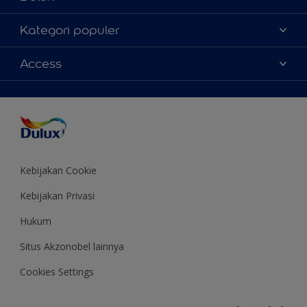
Tentang Kami
Kategori populer
Contact us
Warna
Access
Temukan toko
Produk
Sitemap
Aksesibilitas
Inspirasi
Akurasi Warna
Saran Mendekorasi
Colour of the Year
Kebijakan Cookie
Kebijakan Privasi
Hukum
Situs Akzonobel lainnya
Cookies Settings