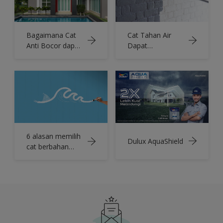
Bagaimana Cat
Cat Tahan Air
Anti Bocor dapat
Dapat
Membuat
Meningkatkan
Bangunan Tahan
Kesehatan
Lama
Rumah
6 alasan memilih
Dulux AquaShield
cat berbahan
dasar air