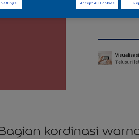
 Settings
Accept All Cookies
Rej
Telusuri le
Bagian kordinasi warn