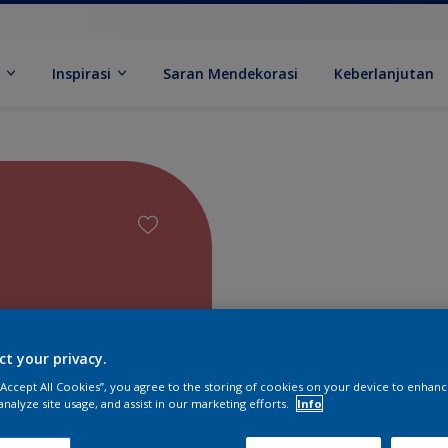
k
Inspirasi
Saran Mendekorasi
Keberlanjutan
ct your privacy.
 “Accept All Cookies”, you agree to the storing of cookies on your device to enhanc
Temukan 
analyze site usage, and assist in our marketing efforts.
Info