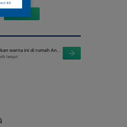
ect All
GO
Visualisasikan warna ini di rumah Anda
bih lanjut
a