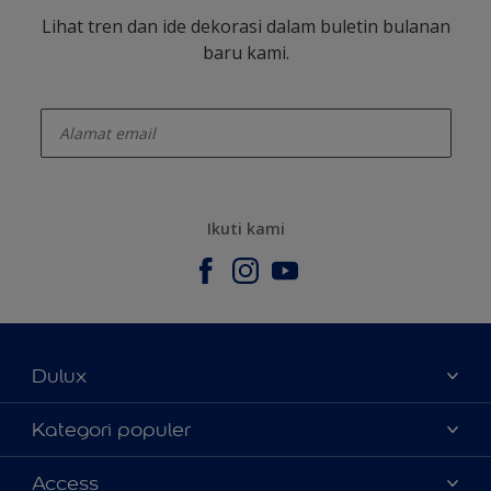
Lihat tren dan ide dekorasi dalam buletin bulanan
baru kami.
enter-your-email
Ikuti kami
Dulux
Tentang Kami
Kategori populer
Contact us
Warna
Access
Temukan toko