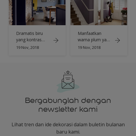
Dramatis biru
Manfaatkan
yang kontras
warna plum yang
dengan warna
bercita rasa
19 Nov, 2018
19 Nov, 2018
batu
untuk hadirkan
nuansa elegan
Bergabunglah dengan
newsletter kami
Lihat tren dan ide dekorasi dalam buletin bulanan
baru kami.